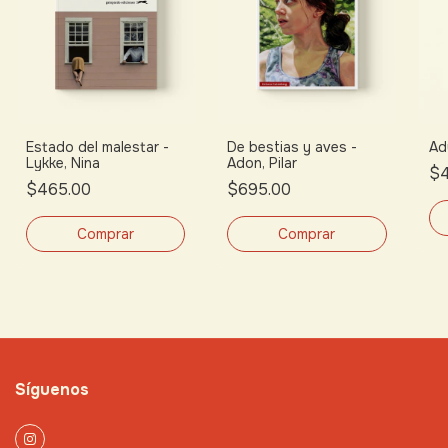
Estado del malestar -
De bestias y aves -
Ad
Lykke, Nina
Adon, Pilar
$4
$465.00
$695.00
Síguenos