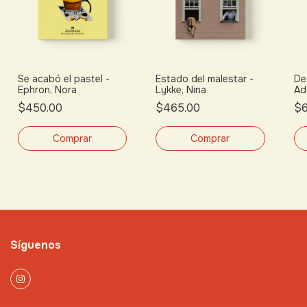
Se acabó el pastel -
Estado del malestar -
De
Ephron, Nora
Lykke, Nina
Ado
$450.00
$465.00
$6
Síguenos