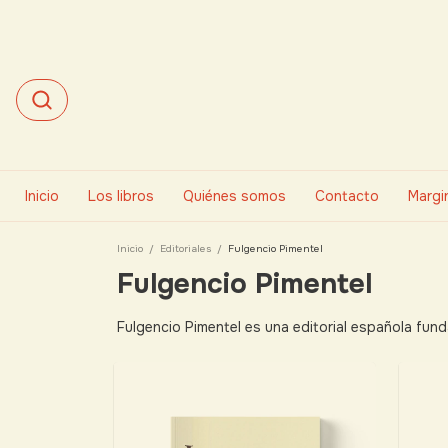
Inicio
Los libros
Quiénes somos
Contacto
Margin
Inicio
/
Editoriales
/
Fulgencio Pimentel
Fulgencio Pimentel
Fulgencio Pimentel es una editorial española fu