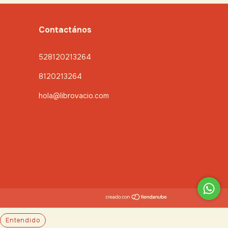
Contactános
528120213264
8120213264
hola@librovacio.com
Entendido