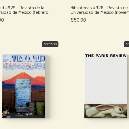
ad #929 - Revista de la
Bibliotecas #926 - Revista de 
rsidad de México (febrero
Universidad de México (novie
)
2025)
00
$50.00
AGOTADO
A