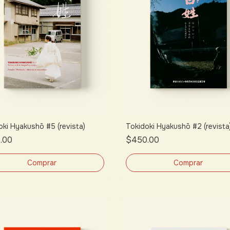
oki Hyakushō #5 (revista)
Tokidoki Hyakushō #2 (revista
.00
$450.00