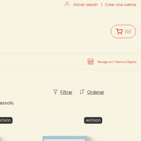
Iniciar sesión
|
Crear una cuenta
(
0
)
Recoge en Fábrica Objeto
Filtrar
Ordenar
assols.
GOTADO
AGOTADO