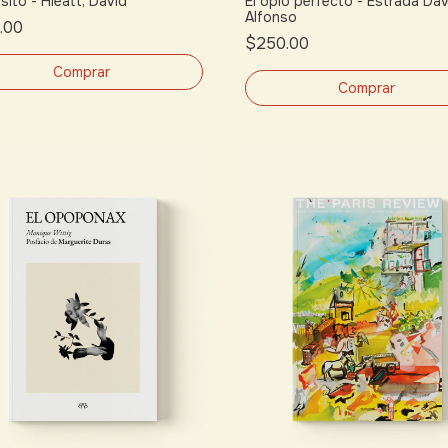
sito - Hieatt, David
El opio perfecto - Estrada Dav
Alfonso
.00
$250.00