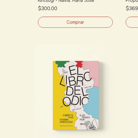
Kintsugi - Navia, María José
Propó
$300.00
$369