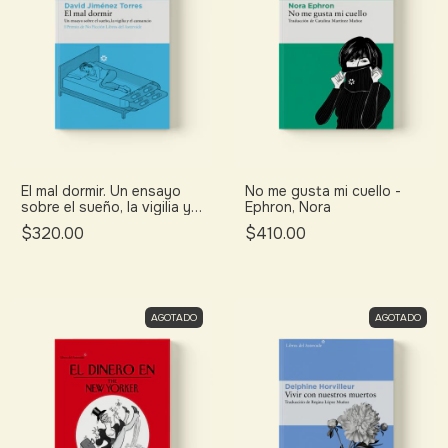
El mal dormir. Un ensayo
No me gusta mi cuello -
sobre el sueño, la vigilia y
Ephron, Nora
el cansancio. - Jiménez
$320.00
$410.00
Torres, David
AGOTADO
AGOTADO