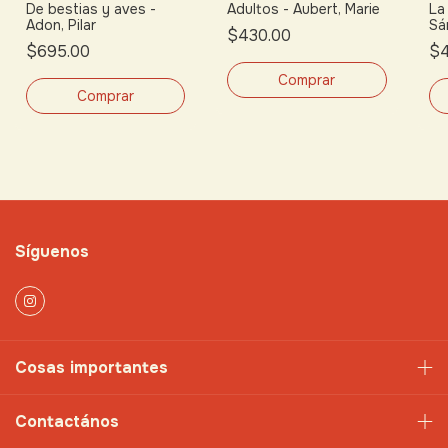
De bestias y aves -
Adultos - Aubert, Marie
La
Adon, Pilar
Sá
$430.00
$695.00
$4
Síguenos
Cosas importantes
Contactános