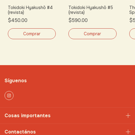
Tokidoki Hyakushō #4
Tokidoki Hyakushō #5
Th
(revista)
(revista)
Sp
$450.00
$590.00
$5
Síguenos
Cosas importantes
Contactános