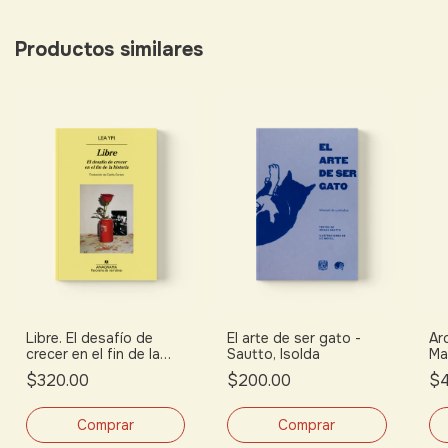
Productos similares
Libre. El desafío de
El arte de ser gato -
Ar
crecer en el fin de la
Sautto, Isolda
Ma
historia. - Ypi, Lea
$320.00
$200.00
$4