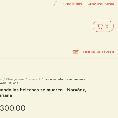
Iniciar sesión
|
Crear una cuenta
(
0
)
Recoge en Fábrica Objeto
io
/
Otros géneros
/
Novela
/
Cuando los helechos se mueren -
váez, Mariana
ando los helechos se mueren - Narváez,
riana
300.00