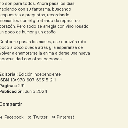
no son para todos. Ahora pasa los días
hablando con su fantasma, buscando
respuestas a preguntas, recordando
momentos con él y tratando de reparar su
corazón. Pero todo se arregla con vino rosado,
un poco de humor y un otoño.
Conforme pasan los meses, ese corazón roto
poco a poco queda atrás y la esperanza de
volver a enamorarse la anima a darse una nueva
oportunidad con otras personas.
Editorial:
Edición independiente
ISBN-13:
978-607-69515-2-1
Páginas:
291
Publicación:
Junio 2024
Compartir
Facebook
Twitter
Pinterest