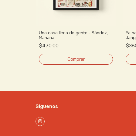
ykke, Nina
Una casa llena de gente - Sández,
Ya na
Mariana
Jang
$470.00
$38
Síguenos