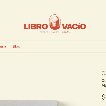
alia
Blog
Inic
Nar
Cu
Ma
$