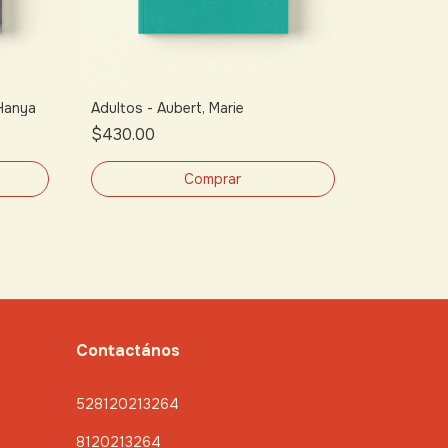
 Hanya
Adultos - Aubert, Marie
$430.00
Dorayaki -
$365.00
Contactános
528120213264
8120213264